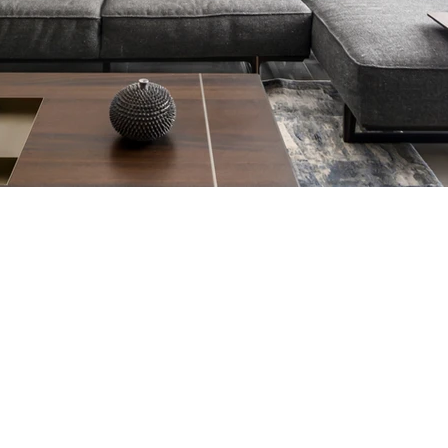
בדרום
נו