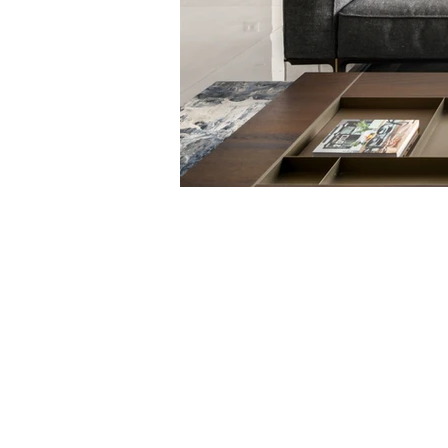
באס אדריכלות