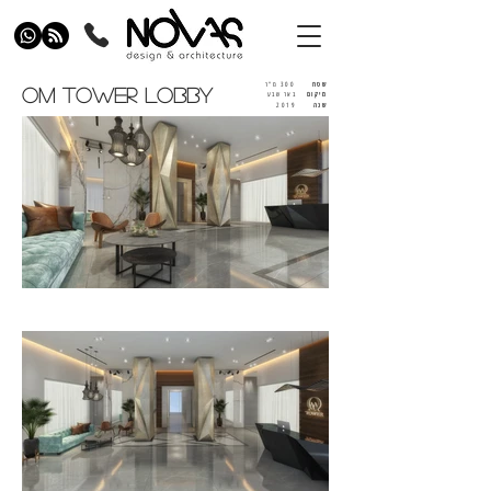
שטח
300 מ"ר
OM TOWER LOBBY
מיקום
באר שבע
שנה
2019