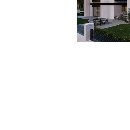
באס אדריכלות