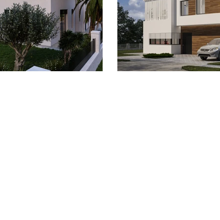
בדרום
נו