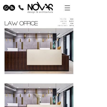
שטח
170 מ"ר
מיקום
באר שבע
LAW OFFICE
שנה
2021
צילום
ליאור טייטלר