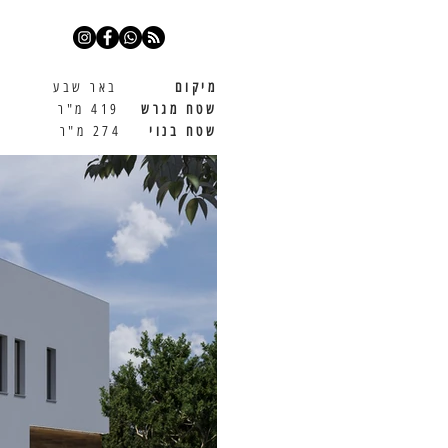
מיקום
באר שבע
שטח מגרש
419 מ"ר
שטח בנוי
274 מ"ר